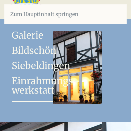
Zum Hauptinhalt springen
Galerie
Bildschön
Siebeldingen
Einrahmungs­
werkstatt