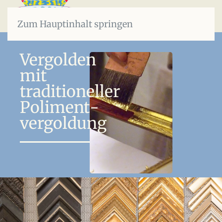
Zum Hauptinhalt springen
Vergolden
mit
traditioneller
Poliment­
vergoldung